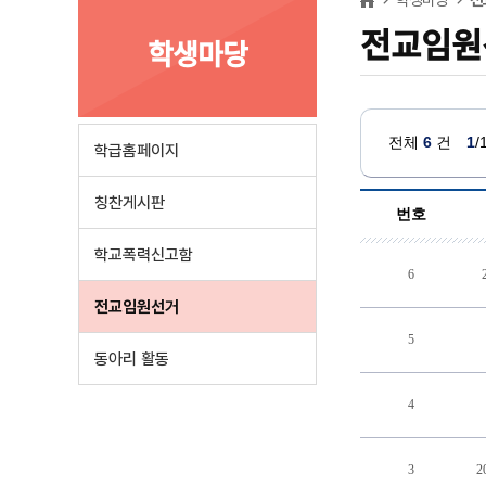
전교임원
학생마당
전체
6
건
1
학급홈페이지
칭찬게시판
번호
학교폭력신고함
6
전교임원선거
5
동아리 활동
4
3