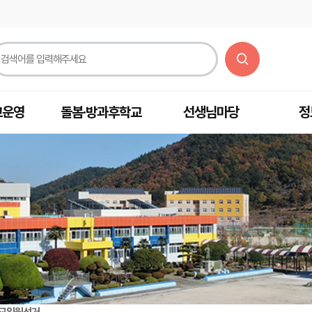
교운영
돌봄·방과후학교
선생님마당
정
교임원선거