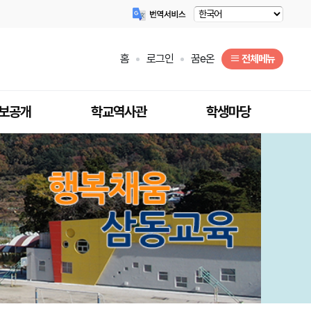
홈
로그인
꿈e온
전체메뉴
보공개
학교역사관
학생마당